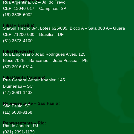
Rua Argentina, 62 – Jd. do Trevo
CEP: 13040-017 – Campinas, SP
(19) 3305-6002
Filial – Brasília:
Sia/Sul Trecho 3/4, Lotes 625/695, Bloco A – Sala 308 A – Guará
CEP: 71200-030 – Brasília – DF
(61) 3573-4100
Filial Nordeste:
Rua Empresário João Rodrigues Alves, 125
Bloco 702B – Bancários – João Pessoa – PB
(83) 2016-0614
Filial Santa Catarina:
Rua General Arthur Koehler, 145
Blumenau – SC
(47) 3091-1432
Representante – São Paulo:
São Paulo, SP
(11) 5039-9168
Representante – Rio:
Rio de Janeiro, RJ
(021) 2391-1179